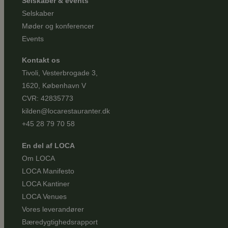
Selskaber & events
Selskaber
Møder og konferencer
Events
Kontakt os
Tivoli, Vesterbrogade 3,
1620, København V
CVR: 42835773
kilden@locarestauranter.dk
+45 28 79 70 58
En del af LOCA
Om LOCA
LOCA Manifesto
LOCA Kantiner
LOCA Venues
Vores leverandører
Bæredygtighedsrapport