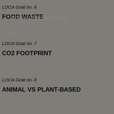
LOCA Goal no. 6
FOOD WASTE
BÆREDYGTIG GASTRONOMI
EN
LOCA Goal no. 7
CO2 FOOTPRINT
LOCA Goal no. 8
ANIMAL VS PLANT-BASED