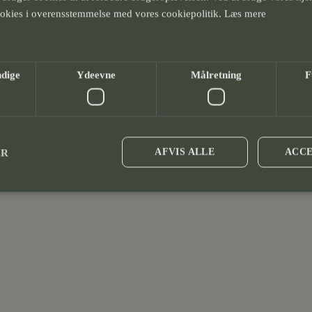
ookies i overensstemmelse med vores cookiepolitik.
Læs mere
TNERS
(2) →
ndige
Ydeevne
Målretning
F
AFVIS ALLE
ACCE
ER
Absolut nødvendige
Ydeevne
Målretning
Funktionalitet
kies muliggør hjemmesidens grundlæggende funktionalitet såsom brugerlogin og kontoadminis
t uden de absolut nødvendige cookies.
Udbyder /
Udløbsdato
Beskrivelse
Domæne
likehome.dk
10 minutter
Denne cookie bruges til at skelne mellem mennesker og bo