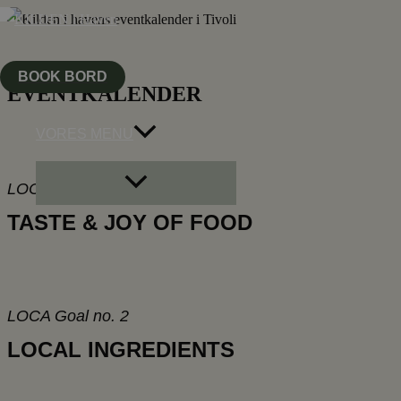
Gå
til
indholdet
BOOK BORD
EVENTKALENDER
VORES MENU
Menu
LOCA Goal no. 1
Toggle
TASTE & JOY OF FOOD
LOCA Goal no. 2
LOCAL INGREDIENTS