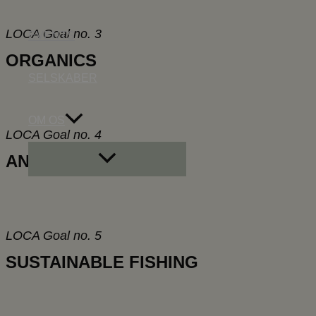
LOCA Goal no. 3
EVENTS
ORGANICS
SELSKABER
OM OS
LOCA Goal no. 4
Menu
ANIMAL WELFARE
Toggle
LOCA Goal no. 5
SUSTAINABLE FISHING