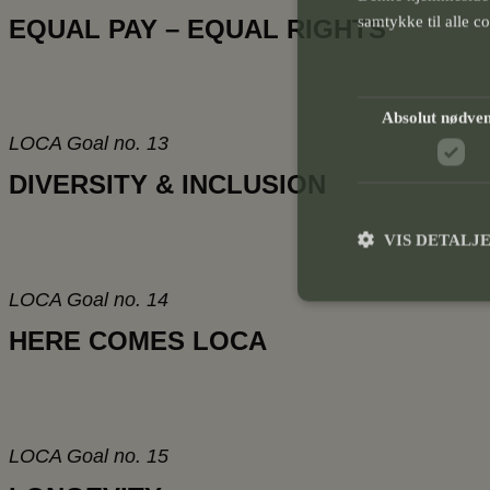
samtykke til alle c
EQUAL PAY – EQUAL RIGHTS
SHOW ALL PAR
Absolut nødve
LOCA Goal no. 13
DIVERSITY & INCLUSION
VIS DETALJ
LOCA Goal no. 14
HERE COMES LOCA
Absolut nødvendige coo
kan ikke bruges korrek
Navn
LOCA Goal no. 15
icwp-wpsf-notbot