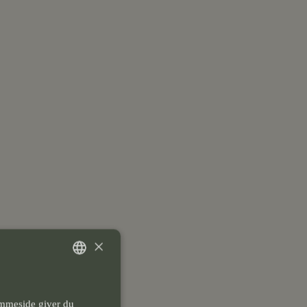
×
DANISH
emmeside giver du
ENGLISH